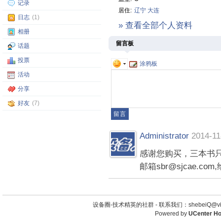
记录
居住:
辽宁
大连
日志
(1)
» 查看全部个人资料
相册
留言板
话题
投票
涂鸦板
活动
分享
好友
(7)
Administrator
2014-11
感谢您购买，三本书
邮箱sbr@sjcae.c
设备圈-技术精英的社群 -
联系我们：shebeiQ@vip
Powered by
UCenter H