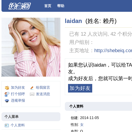
首页
帮助
laidan
(姓名: 赖丹)
已有 12 人次访问, 42 个积分
用户组别：
主页地址：
http://shebeiq.c
如果您认识laidan，可以
友。
成为好友后，您就可以第一时
加为好友
给我留言
加为好友
打个招呼
发送消息
违规举报
个人资料
个人菜单
创建:
2014-11-05
性别:
女
个人资料
血型:
O