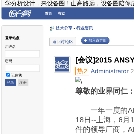
学分析设计，来设备圈！山高路远，设备圈陪你
首页
帮助
技术分享
-
行业资讯
登录站点
加入该群组
返回讨论区
用户名
[会议]2015 AN
密码
热
2
Administrator
2
记住我
尊敬的业界同仁
一年一度的ANS
18日--上海，6
件的领导厂商，A