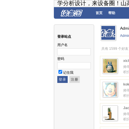
学分析设计，来设备圈！山
首页
帮助
Adm
Admi
登录站点
用户名
共有 1599 个好友
密码
xic
帅
积分
记住我
kok
帅
积分
Ja
帅
积分