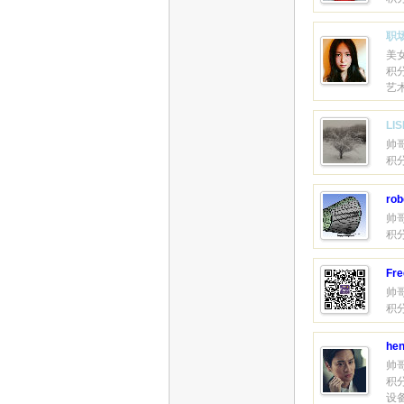
职
美
积分
艺
LI
帅
积分
rob
帅
积分
Fre
帅
积分
hen
帅
积分
设