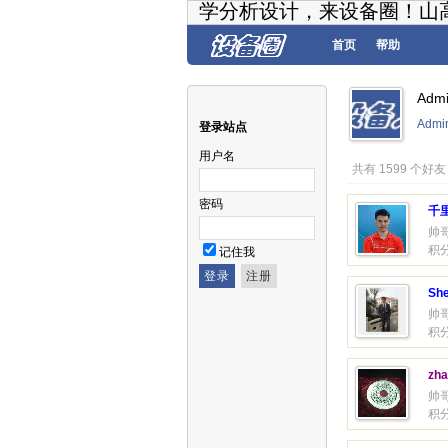
学分析设计，来设备圈！山
首页
帮助
Adm
Admi
登录站点
用户名
共有 1599 个好友
密码
千
帅
积分
记住我
Sh
帅
积分
zha
帅
积分