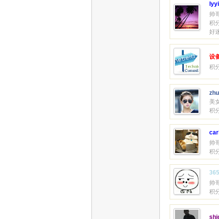
lyy
帅
积分
好
设
积分
zhu
美
积分
car
帅
积分
36
帅
积分
shi