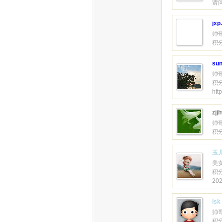
请
jxp
帅
积分
sun
帅
积分
htt
zjj
帅
积分
玉
美
积分
20
lsk
帅
积分