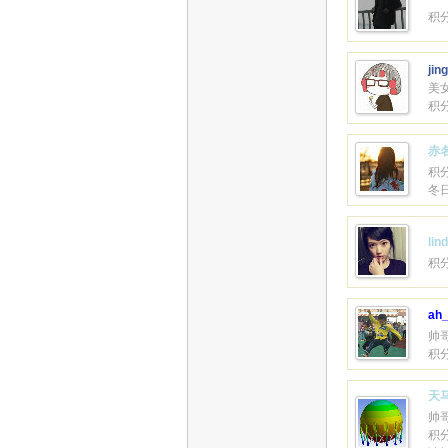
积分
jin
美
积分
赤
积分
冬
lin
积分
ah
帅
积分
天
帅
积分