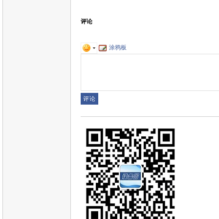
评论
涂鸦板