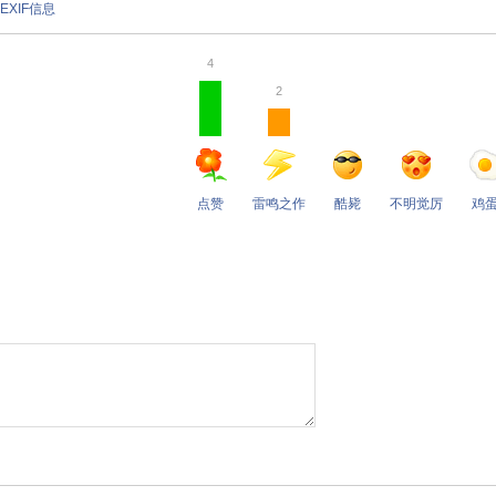
EXIF信息
4
2
点赞
雷鸣之作
酷毙
不明觉厉
鸡