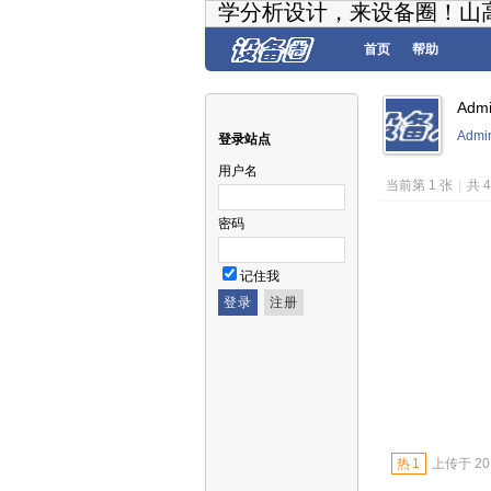
学分析设计，来设备圈！山
首页
帮助
Adm
Admi
登录站点
用户名
当前第 1 张
|
共 
密码
记住我
热
1
上传于 2014