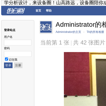
学分析设计，来设备圈！山高路远，设备圈陪你
首页
帮助
Administrato
登录站点
Administrator的主页
»
TA的所有相册
用户名
当前第 1 张
|
共 42 张图
密码
记住我