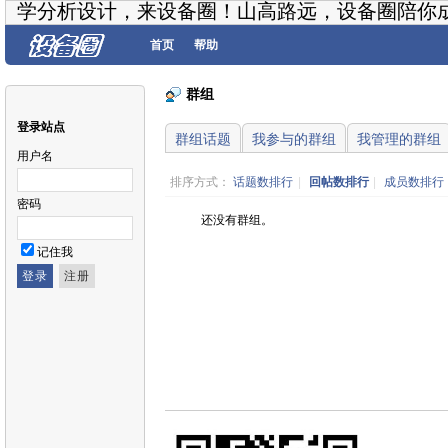
学分析设计，来设备圈！山高路远，设备圈陪你
首页
帮助
群组
登录站点
群组话题
我参与的群组
我管理的群组
用户名
排序方式：
话题数排行
|
回帖数排行
|
成员数排行
密码
还没有群组。
记住我