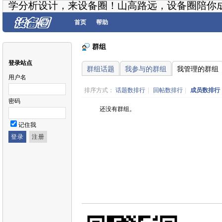
学分析设计，来设备圈！山高路远，设备圈陪你
首页
帮助
群组
登录站点
群组话题
我参与的群组
我管理的群组
用户名
排序方式：
话题数排行
|
回帖数排行
|
成员数排行
密码
还没有群组。
记住我