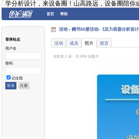
学分析设计，来设备圈！山高路远，设备圈陪你
首页
帮助
活动
-
赠书50册活动-《压力容器分析设
登录站点
活动
成员
照片
留言
用户名
当前第 1 张
|
共 668 张图片
密码
记住我